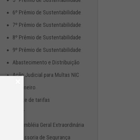
6º Prêmio de Sustentabilidade
7º Prêmio de Sustentabilidade
8º Prêmio de Sustentabilidade
9º Prêmio de Sustentabilidade
Abastecimento e Distribuição
Ação Judicial para Multas NIC
Aduaneiro
Ajuste de tarifas
ANTT
Assembléia Geral Extraordinária
Assessoria de Segurança