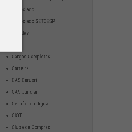
Associado
Associado SETCESP
Bebidas
Blog
Cargas Completas
Carreira
CAS Barueri
CAS Jundiaí
Certificado Digital
CIOT
Clube de Compras