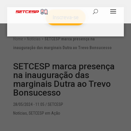
Inscreva-se
Home
>
Notícias
>
SETCESP marca presença na
inauguração das marginais Dutra ao Trevo Bonsucesso
SETCESP marca presença
na inauguração das
marginais Dutra ao Trevo
Bonsucesso
28/05/2024 - 11:05
/ SETCESP
Notícias
,
SETCESP em Ação