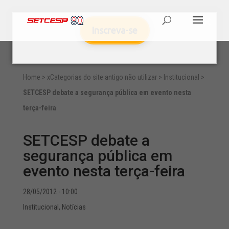
Inscreva-se
Home
>
xCategorias do site antigo não utilizar
>
Institucional
>
SETCESP debate a segurança pública em evento nesta
terça-feira
SETCESP debate a
segurança pública em
evento nesta terça-feira
28/05/2012 - 10:00
Institucional
,
Notícias