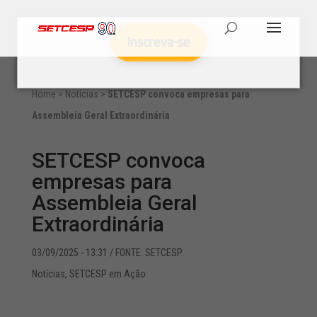
Inscreva-se
Home
>
Notícias
>
SETCESP convoca empresas para
Assembleia Geral Extraordinária
SETCESP convoca
empresas para
Assembleia Geral
Extraordinária
03/09/2025 - 13:31
/ FONTE: SETCESP
Notícias
,
SETCESP em Ação