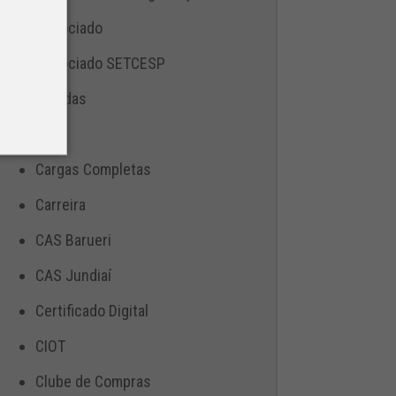
Associado
Associado SETCESP
Bebidas
Blog
Cargas Completas
Carreira
CAS Barueri
CAS Jundiaí
Certificado Digital
CIOT
Clube de Compras