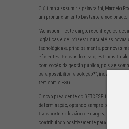
O último a assumir a palavra foi, Marcelo R
um pronunciamento bastante emocionado.
“Ao assumir este cargo, reconheço os desa
logísticas e de infraestrutura até as nova
tecnológica e, principalmente, por novas m
eficientes. Pensando nisso, estamos totalm
com vocês da gestão pública, pois se somo
para possibilitar a solução?”, indagou Mar
tem com o ESG.
O novo presidente do SETCESP também se c
determinação, optando sempre pelo diálog
transporte rodoviário de cargas, buscand
contribuindo positivamente para a sociedade