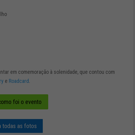
ilho
m jantar em comemoração à solenidade, que contou com
ry
e
Roadcard
.
como foi o evento
a todas as fotos