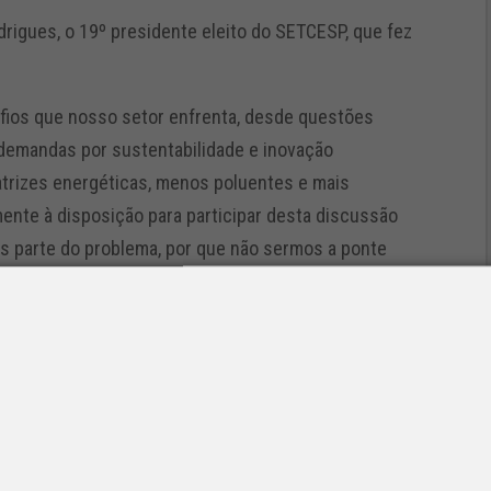
odrigues, o 19º presidente eleito do SETCESP, que fez
fios que nosso setor enfrenta, desde questões
s demandas por sustentabilidade e inovação
atrizes energéticas, menos poluentes e mais
ente à disposição para participar desta discussão
s parte do problema, por que não sermos a ponte
celo, sugerindo e reforçando o compromisso que setor
omprometeu a liderar com visão estratégica e
o aberto. “Juntos, avançaremos transformando o
o não apenas o sucesso econômico, mas também
 e para o país”, afirmou.