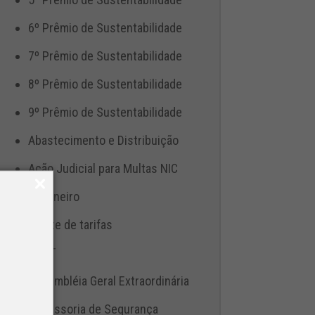
6º Prêmio de Sustentabilidade
7º Prêmio de Sustentabilidade
8º Prêmio de Sustentabilidade
9º Prêmio de Sustentabilidade
Abastecimento e Distribuição
Ação Judicial para Multas NIC
Aduaneiro
Ajuste de tarifas
ANTT
Assembléia Geral Extraordinária
Assessoria de Segurança