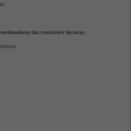
li.
 coordenadores das comissões técnicas:
 Barbosa