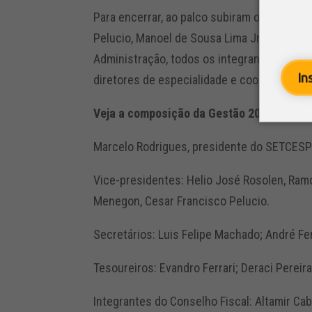
Para encerrar, ao palco subiram os ex-pres
Pelucio, Manoel de Sousa Lima Jr. e Taygu
Administração, todos os integrantes da di
In
diretores de especialidade e coordenador
Veja a composição da Gestão 2025-2027 
Marcelo Rodrigues, presidente do SETCES
Vice-presidentes: Helio José Rosolen, Ramo
Menegon, Cesar Francisco Pelucio.
Secretários: Luis Felipe Machado; André Fe
Tesoureiros: Evandro Ferrari; Deraci Pereira
Integrantes do Conselho Fiscal: Altamir Cab