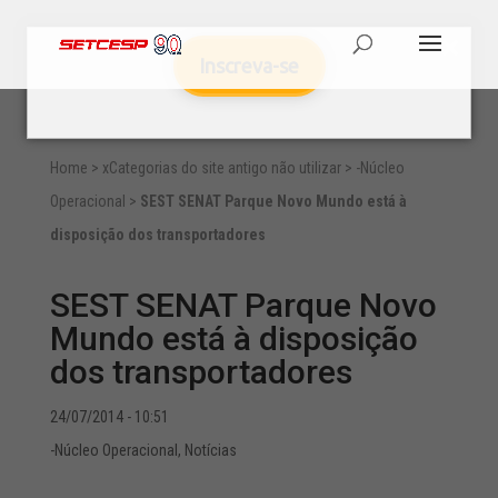
Inscreva-se
Home
>
xCategorias do site antigo não utilizar
>
-Núcleo
Operacional
>
SEST SENAT Parque Novo Mundo está à
disposição dos transportadores
SEST SENAT Parque Novo
Mundo está à disposição
dos transportadores
24/07/2014 - 10:51
-Núcleo Operacional
,
Notícias