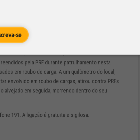
-se calado.
 Receptação e Adulteração de Placas, o borracheiro
o.
screva-se
acharia, um automóvel Fiat Uno com placas de
cor branca, ambos roubados, além de outros seis
reendidos pela PRF durante patrulhamento nesta
sados em roubo de carga. A um quilômetro do local,
tar envolvido em roubo de cargas, atirou contra PRFs
do alvejado em seguida, morrendo dentro do seu
one 191. A ligação é gratuita e sigilosa.