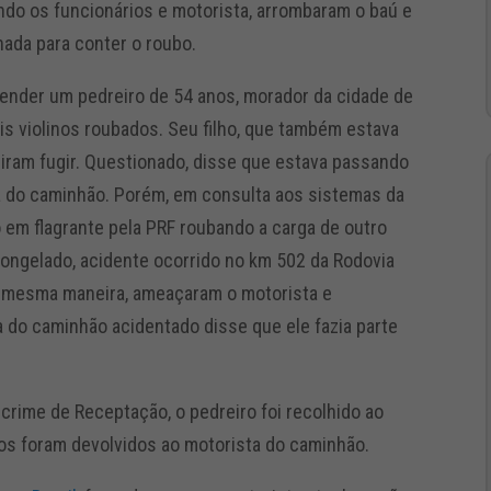
ndo os funcionários e motorista, arrombaram o baú e
nada para conter o roubo.
ender um pedreiro de 54 anos, morador da cidade de
s violinos roubados. Seu filho, que também estava
uiram fugir. Questionado, disse que estava passando
rga do caminhão. Porém, em consulta aos sistemas da
o em flagrante pela PRF roubando a carga de outro
congelado, acidente ocorrido no km 502 da Rodovia
da mesma maneira, ameaçaram o motorista e
 do caminhão acidentado disse que ele fazia parte
 crime de Receptação, o pedreiro foi recolhido ao
inos foram devolvidos ao motorista do caminhão.