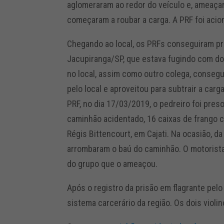
aglomeraram ao redor do veículo e, ameaça
começaram a roubar a carga. A PRF foi acio
Chegando ao local, os PRFs conseguiram pr
Jacupiranga/SP, que estava fugindo com doi
no local, assim como outro colega, conseg
pelo local e aproveitou para subtrair a ca
PRF, no dia 17/03/2019, o pedreiro foi pres
caminhão acidentado, 16 caixas de frango 
Régis Bittencourt, em Cajati. Na ocasião, 
arrombaram o baú do caminhão. O motorista
do grupo que o ameaçou.
Após o registro da prisão em flagrante pelo
sistema carcerário da região. Os dois viol