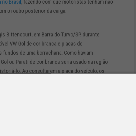
no Brasil
, fazendo com que motoristas tenham não
om o roubo posterior da carga.
gis Bittencourt, em Barra do Turvo/SP, durante
vel VW Gol de cor branca e placas de
 fundos de uma borracharia. Como haviam
ol ou Parati de cor branca seria usado na região
istoriá-lo. Ao consultarem a placa do veículo, os
uais aos do veículo ali estacionado. Com a
erdade o carro tinha placas de Curitiba/PR, com
.
mem de 31 anos, disse que o emprestou de um amigo,
nspecionaram a área ao redor da borracharia, os PRFs
 a que tinha registro de roubo. Novamente