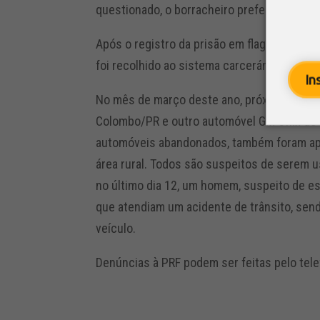
questionado, o borracheiro preferiu manter
Após o registro da prisão em flagrante por
foi recolhido ao sistema carcerário da regiã
In
No mês de março deste ano, próximo à borr
Colombo/PR e outro automóvel GM Onix de 
automóveis abandonados, também foram ap
área rural. Todos são suspeitos de serem u
no último dia 12, um homem, suspeito de es
que atendiam um acidente de trânsito, sen
veículo.
Denúncias à PRF podem ser feitas pelo telef