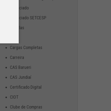
Associado
Associado SETCESP
Bebidas
Blog
Cargas Completas
Carreira
CAS Barueri
CAS Jundiaí
Certificado Digital
CIOT
Clube de Compras