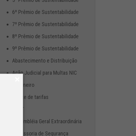
6º Prêmio de Sustentabilidade
7º Prêmio de Sustentabilidade
8º Prêmio de Sustentabilidade
9º Prêmio de Sustentabilidade
Abastecimento e Distribuição
Ação Judicial para Multas NIC
Aduaneiro
Ajuste de tarifas
ANTT
Assembléia Geral Extraordinária
Assessoria de Segurança