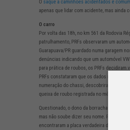
O
saque a caminhões acidentados é comum 
apenas que lidar com acidente, mas ainda c
O carro
Por volta das 18h, no km 561 da Rodovia Ré
patrulhamento, PRFs observaram um automó
Guarapuava/PR guardado numa garagem nos
denúncias indicando que um automóvel VW G
para prática de roubos, os PRFs decidiram v
PRFs constataram que os dados não eram ig
numeração do chassi, descobriram que na v
queixa de roubo registrada no mês passado
Questionado, o dono da borracharia, um ho
mas não soube dizer seu nome. Porém, ao i
encontraram a placa verdadeira do veículo,