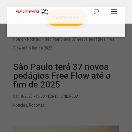
Inscreva-se
Home
>
Notícias
>
São Paulo terá 37 novos pedágios Free
Flow até o fim de 2025
São Paulo terá 37 novos
pedágios Free Flow até o
fim de 2025
01/10/2025 - 15:30
/ FONTE: SINDIPESA
Notícias
,
Rodovias