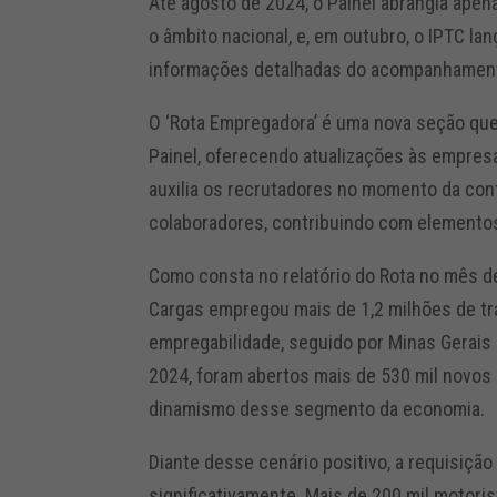
Até agosto de 2024, o Painel abrangia apen
o âmbito nacional, e, em outubro, o IPTC la
informações detalhadas do acompanhamento
O ‘Rota Empregadora’ é uma nova seção que
Painel, oferecendo atualizações às empresa
auxilia os recrutadores no momento da con
colaboradores, contribuindo com elementos
Como consta no relatório do Rota no mês de
Cargas empregou mais de 1,2 milhões de tr
empregabilidade, seguido por Minas Gerais
2024, foram abertos mais de 530 mil novos 
dinamismo desse segmento da economia.
Diante desse cenário positivo, a requisiçã
significativamente. Mais de 200 mil motor