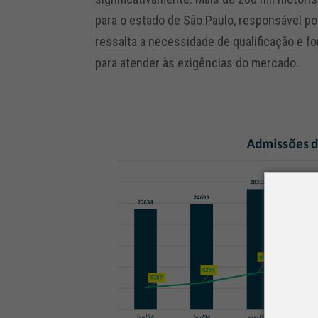
para o estado de São Paulo, responsável 
ressalta a necessidade de qualificação e f
para atender às exigências do mercado.