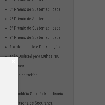
6º Prêmio de Sustentabilidade
7º Prêmio de Sustentabilidade
8º Prêmio de Sustentabilidade
9º Prêmio de Sustentabilidade
Abastecimento e Distribuição
Ação Judicial para Multas NIC
Aduaneiro
Ajuste de tarifas
ANTT
Assembléia Geral Extraordinária
Assessoria de Segurança