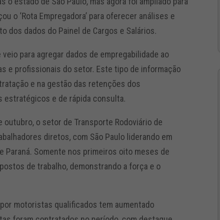
as o estado de São Paulo, mas agora foi ampliado para
nçou o ‘Rota Empregadora’ para oferecer análises e
 dos dados do Painel de Cargos e Salários.
 veio para agregar dados de empregabilidade ao
s e profissionais do setor. Este tipo de informação
tratação e na gestão das retenções dos
 estratégicos e de rápida consulta.
 outubro, o setor de Transporte Rodoviário de
abalhadores diretos, com São Paulo liderando em
 e Paraná. Somente nos primeiros oito meses de
postos de trabalho, demonstrando a força e o
o por motoristas qualificados tem aumentado
istas foram contratados no período, com destaque