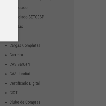
Associado
Associado SETCESP
Bebidas
Blog
Cargas Completas
Carreira
CAS Barueri
CAS Jundiaí
Certificado Digital
CIOT
Clube de Compras