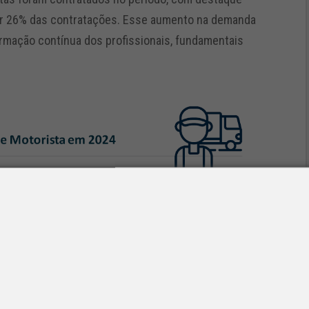
por 26% das contratações. Esse aumento na demanda
ormação contínua dos profissionais, fundamentais