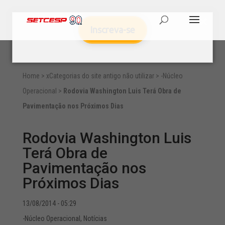
Inscreva-se
Home
>
xCategorias do site antigo não utilizar
>
-Núcleo
Operacional
>
Rodovia Washington Luis Terá Obra de
Pavimentação nos Próximos Dias
Rodovia Washington Luis
Terá Obra de
Pavimentação nos
Próximos Dias
13/08/2014 - 05:29
-Núcleo Operacional
,
Notícias