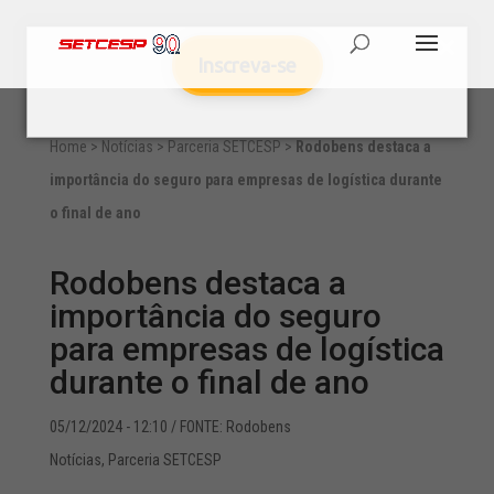
Inscreva-se
Home
>
Notícias
>
Parceria SETCESP
>
Rodobens destaca a
importância do seguro para empresas de logística durante
o final de ano
Rodobens destaca a
importância do seguro
para empresas de logística
durante o final de ano
05/12/2024 - 12:10
/ FONTE: Rodobens
Notícias
,
Parceria SETCESP