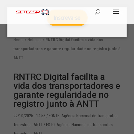
Inscreva-se
Home
>
Notícias
>
RNTRC Digital facilita a vida dos
transportadores e garante regularidade no registro junto à
ANTT
RNTRC Digital facilita a
vida dos transportadores e
garante regularidade no
registro junto à ANTT
22/10/2025 - 14:58
/ FONTE: Agência Nacional de Transportes
Terrestres - ANTT / FOTO: Agência Nacional de Transportes
Terrestres - ANTT