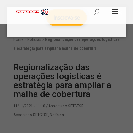
Inscreva-se
Home
>
Notícias
>
Regionalização das operações logísticas
é estratégia para ampliar a malha de cobertura
Regionalização das
operações logísticas é
estratégia para ampliar a
malha de cobertura
11/11/2021 - 11:10
/ Associado SETCESP
Associado SETCESP
,
Notícias