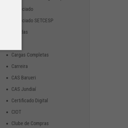
Associado
Associado SETCESP
Bebidas
Blog
Cargas Completas
Carreira
CAS Barueri
CAS Jundiaí
Certificado Digital
CIOT
Clube de Compras