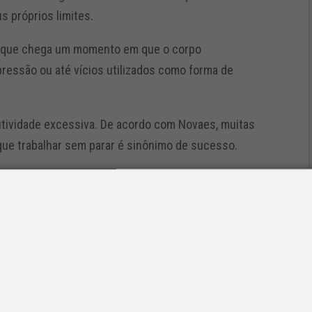
 próprios limites.
o que chega um momento em que o corpo
epressão ou até vícios utilizados como forma de
dutividade excessiva. De acordo com Novaes, muitas
que trabalhar sem parar é sinônimo de sucesso.
m, mesmo que de forma forçada, sentem culpa. A
destacou.
 gente vive o que acredita que merece viver. Para
s contos da literatura infantil para ilustrar a perda