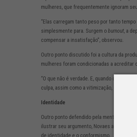
mulheres, que frequentemente ignoram seus
“Elas carregam tanto peso por tanto temp
simplesmente para. Surgem o
burnout
, a d
compensar a insatisfação”, observou.
Outro ponto discutido foi a cultura da pro
mulheres foram condicionadas a acreditar 
“O que não é verdade. E, quando descansa
culpa, assim como a vitimização, paralisa”, 
Identidade
Outro ponto defendido pela mentora é que a
ilustrar seu argumento, Novaes apresenta doi
de identidade e o conformismo.