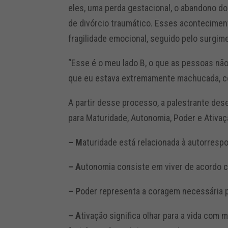
eles, uma perda gestacional, o abandono do
de divórcio traumático. Esses acontecime
fragilidade emocional, seguido pelo surgi
“Esse é o meu lado B, o que as pessoas n
que eu estava extremamente machucada, co
A partir desse processo, a palestrante d
para Maturidade, Autonomia, Poder e Ativaç
– M
aturidade está relacionada à autorrespo
– A
utonomia consiste em viver de acordo c
– P
oder representa a coragem necessária 
– A
tivação significa olhar para a vida com