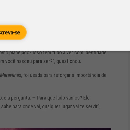
 ela destacou a importância de manter a própria
Em contraste, utilizou a figura da madrasta que
a do reino’, representando os riscos de buscar
screva-se
mo planejado? Isso tem tudo a ver com identidade.
m você nasceu para ser?”, questionou.
 Maravilhas
, foi usada para reforçar a importância de
, ela pergunta: — Para que lado vamos? Ele
sabe para onde vai, qualquer lugar vai te servir”,