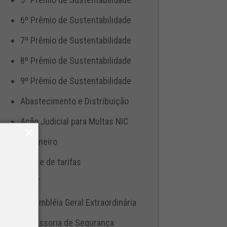
6º Prêmio de Sustentabilidade
7º Prêmio de Sustentabilidade
8º Prêmio de Sustentabilidade
9º Prêmio de Sustentabilidade
Abastecimento e Distribuição
Ação Judicial para Multas NIC
Aduaneiro
Ajuste de tarifas
ANTT
Assembléia Geral Extraordinária
Assessoria de Segurança