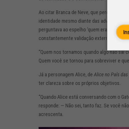
Ao citar Branca de Neve, que perdeu a mãe,
identidade mesmo diante das adversidades. 
perguntava ao espelho ‘quem era a mais bel
In
constantemente validação externa.
“Quem nos tornamos quando algo não sai co
Quem você se tornou para sobreviver e que
Já a personagem Alice, de
Alice no País das
ter clareza sobre os próprios objetivos.
“Quando Alice está conversando com o Gato
responde: — Não sei, tanto faz. Se você não 
acrescenta.