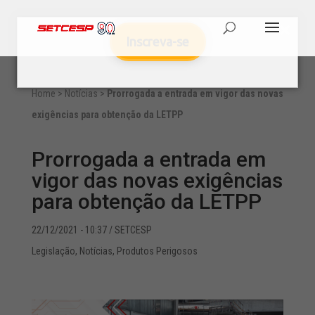
Inscreva-se
Home
>
Notícias
>
Prorrogada a entrada em vigor das novas
exigências para obtenção da LETPP
Prorrogada a entrada em
vigor das novas exigências
para obtenção da LETPP
22/12/2021 - 10:37
/ SETCESP
Legislação
,
Notícias
,
Produtos Perigosos