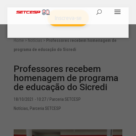
Inscreva-se
Home
>
Notícias
>
Professores recebem homenagem de
programa de educação do Sicredi
Professores recebem
homenagem de programa
de educação do Sicredi
18/10/2021 - 10:27
/ Parceria SETCESP
Notícias
,
Parceria SETCESP