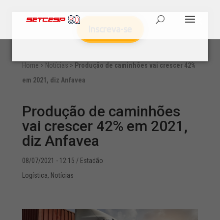
Inscreva-se
Home
>
Notícias
>
Produção de caminhões vai crescer 42%
em 2021, diz Anfavea
Produção de caminhões
vai crescer 42% em 2021,
diz Anfavea
08/07/2021 - 12:15
/ Estadão
Logística
,
Notícias