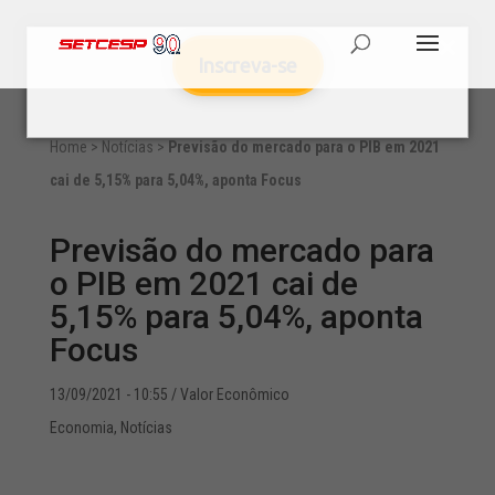
Inscreva-se
Home
>
Notícias
>
Previsão do mercado para o PIB em 2021
cai de 5,15% para 5,04%, aponta Focus
Previsão do mercado para
o PIB em 2021 cai de
5,15% para 5,04%, aponta
Focus
13/09/2021 - 10:55
/ Valor Econômico
Economia
,
Notícias