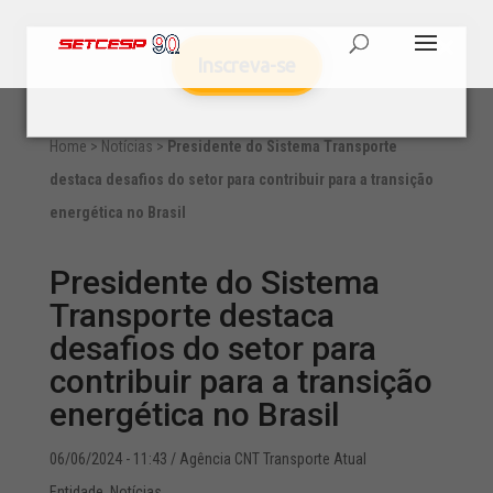
Inscreva-se
Home
>
Notícias
>
Presidente do Sistema Transporte
destaca desafios do setor para contribuir para a transição
energética no Brasil
Presidente do Sistema
Transporte destaca
desafios do setor para
contribuir para a transição
energética no Brasil
06/06/2024 - 11:43
/ Agência CNT Transporte Atual
Entidade
,
Notícias