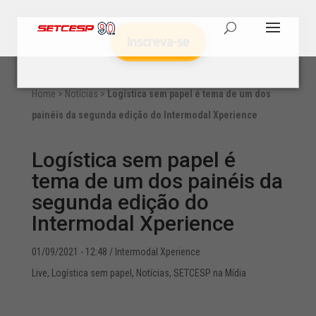
Inscreva-se
Home
>
Notícias
>
Logística sem papel é tema de um dos
painéis da segunda edição do Intermodal Xperience
Logística sem papel é
tema de um dos painéis da
segunda edição do
Intermodal Xperience
01/09/2021 - 12:48
/ Intermodal Xperience
Live
,
Logística sem papel
,
Notícias
,
SETCESP na Mídia