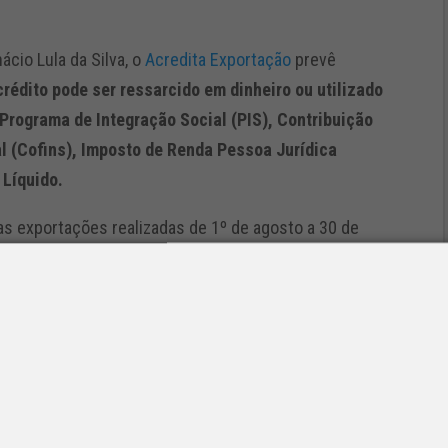
ácio Lula da Silva, o
Acredita Exportação
prevê
crédito pode ser ressarcido em dinheiro ou utilizado
Programa de Integração Social (PIS), Contribuição
l (Cofins), Imposto de Renda Pessoa Jurídica
 Líquido.
 as exportações realizadas de 1º de agosto a 30 de
ada trimestre, as empresas devem reunir as
crédito de 3%. Mais detalhes estão disponíveis
divulgado pelo Mdic.
s exportadores
 (Secex/MDIC), 11,5 mil MPEs exportaram em 2024,
portadoras do país — que somaram 28,8 mil. Juntas,