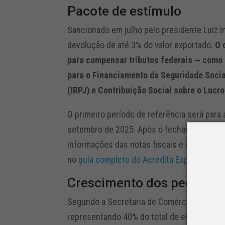
Pacote de estímulo
Sancionado em julho pelo presidente Luiz In
devolução de até 3% do valor exportado.
O 
para compensar tributos federais — como 
para o Financiamento da Seguridade Socia
(IRPJ) e Contribuição Social sobre o Lucro
O primeiro período de referência será para
setembro de 2025. Após o fechamento de c
informações das notas fiscais e calcular o 
no
guia completo do Acredita Exportação
, 
Crescimento dos pequeno
Segundo a Secretaria de Comércio Exterior
representando 40% do total de empresas ex