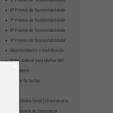
6º Prêmio de Sustentabilidade
7º Prêmio de Sustentabilidade
8º Prêmio de Sustentabilidade
9º Prêmio de Sustentabilidade
Abastecimento e Distribuição
Ação Judicial para Multas NIC
Aduaneiro
Ajuste de tarifas
ANTT
Assembléia Geral Extraordinária
Assessoria de Segurança