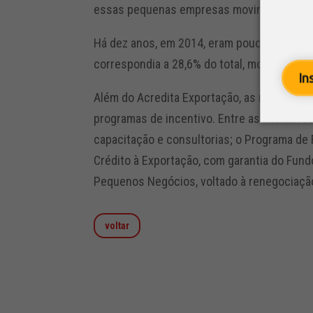
essas pequenas empresas movimentaram US
Há dez anos, em 2014, eram pouco mais de 
correspondia a 28,6% do total, mostrando o
In
Além do Acredita Exportação, as micro, p
programas de incentivo. Entre as iniciativa
capacitação e consultorias; o Programa de 
Crédito à Exportação, com garantia do Fund
Pequenos Negócios, voltado à renegociação
voltar