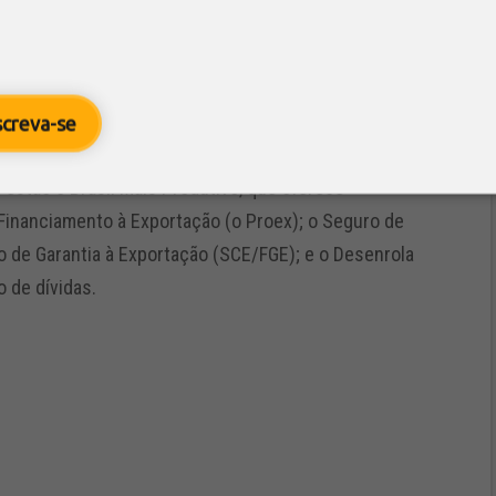
$ 2,6 bilhões em vendas internacionais.
5,3 mil exportadoras de pequeno porte, o que
 avanço expressivo do setor.
screva-se
equenas e médias empresas podem buscar outros
s estão o Brasil Mais Produtivo, que oferece
Financiamento à Exportação (o Proex); o Seguro de
o de Garantia à Exportação (SCE/FGE); e o Desenrola
 de dívidas.