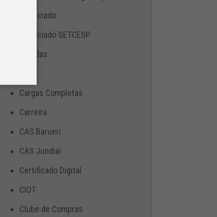
Associado
Associado SETCESP
Bebidas
Blog
Cargas Completas
Carreira
CAS Barueri
CAS Jundiaí
Certificado Digital
CIOT
Clube de Compras