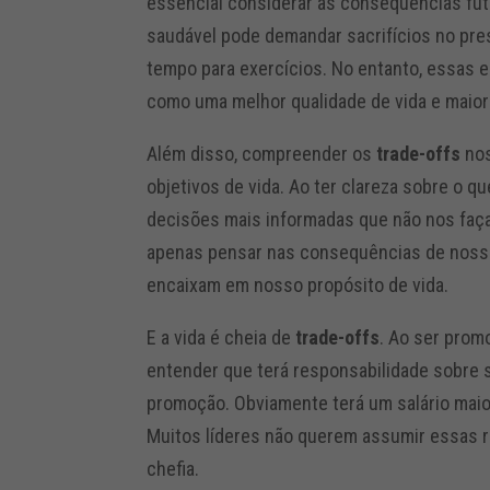
essencial considerar as consequências futu
saudável pode demandar sacrifícios no pre
tempo para exercícios. No entanto, essas e
como uma melhor qualidade de vida e maior
Além disso, compreender os
trade-offs
nos
objetivos de vida. Ao ter clareza sobre o 
decisões mais informadas que não nos faça
apenas pensar nas consequências de nossa
encaixam em nosso propósito de vida.
E a vida é cheia de
trade-offs
. Ao ser prom
entender que terá responsabilidade sobre s
promoção. Obviamente terá um salário mai
Muitos líderes não querem assumir essas r
chefia.