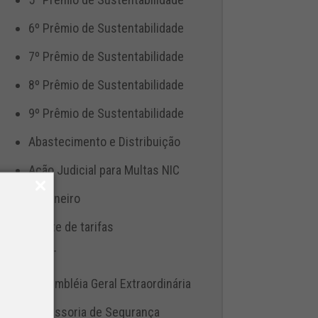
6º Prêmio de Sustentabilidade
7º Prêmio de Sustentabilidade
8º Prêmio de Sustentabilidade
9º Prêmio de Sustentabilidade
Abastecimento e Distribuição
Ação Judicial para Multas NIC
Aduaneiro
Ajuste de tarifas
ANTT
Assembléia Geral Extraordinária
Assessoria de Segurança