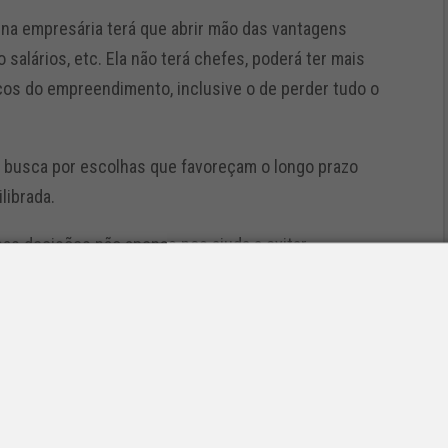
a empresária terá que abrir mão das vantagens
 salários, etc. Ela não terá chefes, poderá ter mais
scos do empreendimento, inclusive o de perder tudo o
 busca por escolhas que favoreçam o longo prazo
librada.
sas decisões não apenas nos ajuda a evitar
 a viver de maneira mais alinhada com nossos