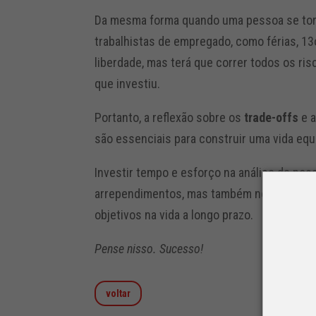
Da mesma forma quando uma pessoa se torn
trabalhistas de empregado, como férias, 13o
liberdade, mas terá que correr todos os ri
que investiu.
Portanto, a reflexão sobre os
trade-offs
e a
são essenciais para construir uma vida equi
Investir tempo e esforço na análise de nos
arrependimentos, mas também nos capacita
objetivos na vida a longo prazo.
Pense nisso. Sucesso!
voltar