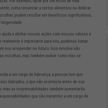
ras. Por exemplo, optar por um estilo de vida
sente, como renunciar a certos alimentos ou dedicar
scolhas podem resultar em benefícios significativos,
 longevidade.
 ajuda a alinhar nossas ações com nossos valores e
que realmente é importante para nós, podemos tomar
m nos arrepender no futuro. Isso envolve não
s escolhas, mas também avaliar como elas se
ovida a um cargo de liderança, a pessoa tem que
eus liderados, o que não acontecia antes de sua
or, mas as responsabilidades também aumentarão.
esponsabilidades que são inerentes a um cargo de