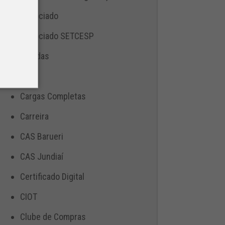
Associado
Associado SETCESP
Bebidas
Blog
Cargas Completas
Carreira
CAS Barueri
CAS Jundiaí
Certificado Digital
CIOT
Clube de Compras