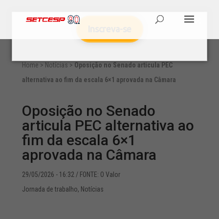
Inscreva-se
Home
>
Notícias
>
Oposição no Senado articula PEC
alternativa ao fim da escala 6×1 aprovada na Câmara
Oposição no Senado
articula PEC alternativa ao
fim da escala 6×1
aprovada na Câmara
29/05/2026 - 16:32
/ FONTE: O Valor
Jornada de trabalho
,
Notícias