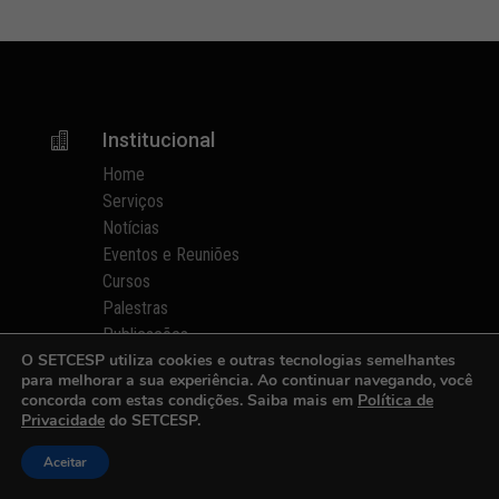
Institucional

Home
Serviços
Notícias
Eventos e Reuniões
Cursos
Palestras
Publicações
O SETCESP utiliza cookies e outras tecnologias semelhantes
Cadastro de Transportadoras
para melhorar a sua experiência. Ao continuar navegando, você
Fale Conosco
concorda com estas condições. Saiba mais em
Política de
Privacidade
do SETCESP.
Informações
p
Aceitar
Quem Somos