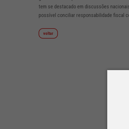
tem se destacado em discussões nacionais,
possível conciliar responsabilidade fiscal
voltar