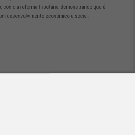
 como a reforma tributária, demonstrando que é
 com desenvolvimento econômico e social.