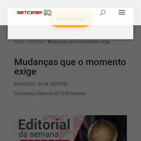
Inscreva-se
Home
>
Notícias
>
Mudanças que o momento exige
Mudanças que o momento
exige
06/04/2020 - 09:44
/ SETCESP
Coronavírus
,
Editorial SETCESP
,
Notícias