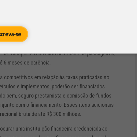
os, os veículos devem ter fabricação a partir de
rvar critérios de rastreabilidade fiscal.
rme o perfil do beneficiário. Para autônomos, o
screva-se
m até 12 meses de carência. Para empresas do setor
as, o prazo poderá chegar a 60 meses, com até seis
 de transporte rodoviário ou urbano de passageiros,
é 6 meses de carência.
s competitivos em relação às taxas praticadas no
eículos e implementos, poderão ser financiados
 do bem, seguro prestamista e comissão de fundos
njunto com o financiamento. Esses itens adicionais
racional bruta de até R$ 300 milhões.
curar uma instituição financeira credenciada ao