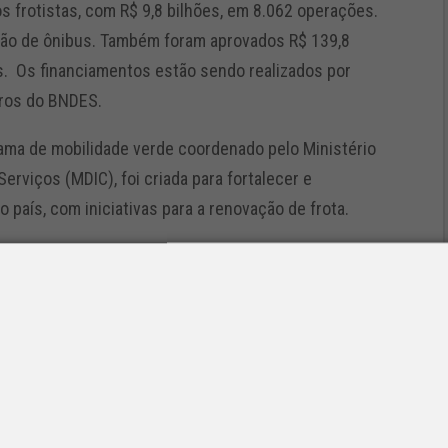
s frotistas, com R$ 9,8 bilhões, em 8.062 operações.
sição de ônibus. Também foram aprovados R$ 139,8
. Os financiamentos estão sendo realizados por
iros do BNDES.
grama de mobilidade verde coordenado pelo Ministério
erviços (MDIC), foi criada para fortalecer e
o país, com iniciativas para a renovação de frota.
 reserva de R$ 2 bilhões para aquisição de ônibus e
ransportadores autônomos de cargas e pessoas
pra de caminhões e caminhões-tratores seminovos
es autônomos e cooperados.
ricação nacional, credenciamento no CFI do BNDES e
rama de Controle de Emissões Veiculares). No caso