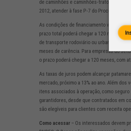
de caminhões e caminhões-tratores seminov
2012, atender à fase P-7 do Proconve e obse
As condições de financiamento variam confo
In
prazo total poderá chegar a 120 meses, co
de transporte rodoviário ou urbano de carg
meses de carência. Para empresas do setor
o prazo poderá chegar a 120 meses, com at
As taxas de juros podem alcançar patamare
mercado, próximo a 13% ao ano. Além dos v
itens associados à operação, como seguro
garantidores, desde que contratados em co
são elegíveis para clientes com receita ope
Como acessar
– Os interessados devem pro