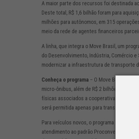
A maior parte dos recursos foi destinada ao
Deste total, R$ 1,6 bilhão foram para aqui
milhões para autônomos, em 315 operações
meio da rede de agentes financeiros parce
A linha, que integra o Move Brasil, um pro
do Desenvolvimento, Indústria, Comércio e S
modernizar a infraestrutura de transporte d
Conheça o programa
– O Move Brasil prevê
micro-ônibus, além de R$ 2 bilhões para t
físicas associados a cooperativas. A com
será permitida apenas para transportador
Para veículos novos, o programa exige fab
atendimento ao padrão Proconve P-8 (Prog