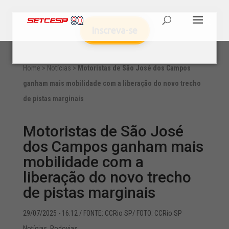
Inscreva-se
Home
>
Notícias
>
Motoristas de São José dos Campos
ganham mais mobilidade com a liberação do novo trecho
de pistas marginais
Motoristas de São José
dos Campos ganham mais
mobilidade com a
liberação do novo trecho
de pistas marginais
29/07/2025 - 16:12
/ FONTE: CCRio SP/ FOTO: CCRio SP
Notícias
,
Rodovias