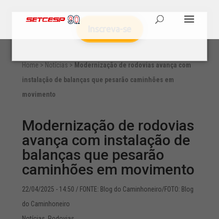
Inscreva-se
Home
>
Notícias
>
Modernização de rodovias avança com
instalação de balanças que pesarão caminhões em
movimento
Modernização de rodovias
avança com instalação de
balanças que pesarão
caminhões em movimento
22/04/2025 - 14:50
/ FONTE: Blog do Caminhoneiro/FOTO: Blog
do Caminhoneiro
Notícias
,
Rodovias