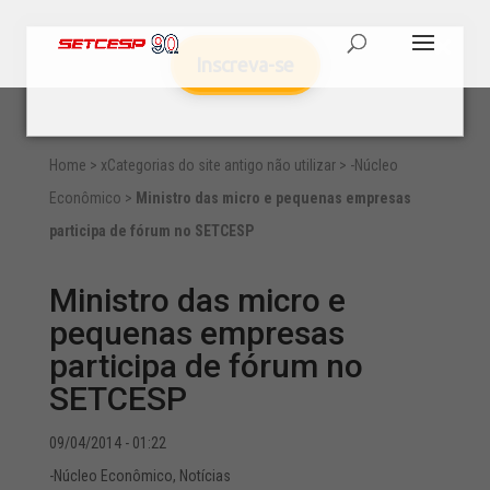
Inscreva-se
Home
>
xCategorias do site antigo não utilizar
>
-Núcleo
Econômico
>
Ministro das micro e pequenas empresas
participa de fórum no SETCESP
Ministro das micro e
pequenas empresas
participa de fórum no
SETCESP
09/04/2014 - 01:22
-Núcleo Econômico
,
Notícias