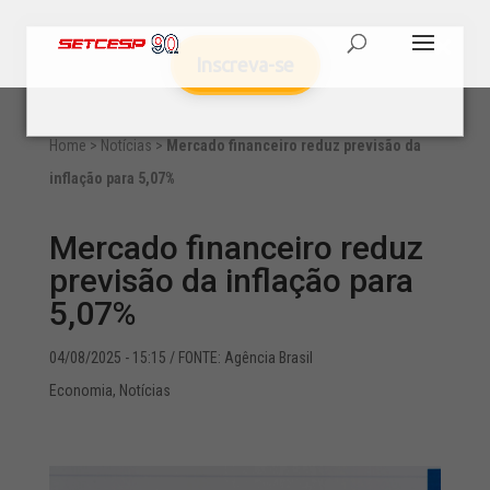
Inscreva-se
Home
>
Notícias
>
Mercado financeiro reduz previsão da
inflação para 5,07%
Mercado financeiro reduz
previsão da inflação para
5,07%
04/08/2025 - 15:15
/ FONTE: Agência Brasil
Economia
,
Notícias