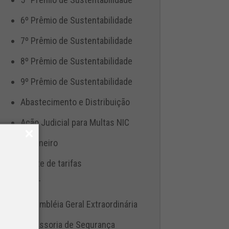
6º Prêmio de Sustentabilidade
7º Prêmio de Sustentabilidade
8º Prêmio de Sustentabilidade
9º Prêmio de Sustentabilidade
Abastecimento e Distribuição
Ação Judicial para Multas NIC
Aduaneiro
Ajuste de tarifas
ANTT
Assembléia Geral Extraordinária
Assessoria de Segurança