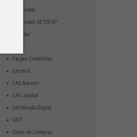
Associado
Associado SETCESP
Bebidas
Blog
Cargas Completas
Carreira
CAS Barueri
CAS Jundiaí
Certificado Digital
CIOT
Clube de Compras