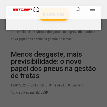
Inscreva-se
Home
>
Notícias
>
Menos desgaste, mais previsibilidade: o
novo papel dos pneus na gestão de frotas
Menos desgaste, mais
previsibilidade: o novo
papel dos pneus na gestão
de frotas
19/06/2026 - 13:01
/ FONTE: Omnilink / FOTO: Omnilink
Notícias
,
Parceria SETCESP