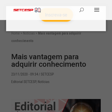
Inscreva-se
Home
>
Notícias
>
Mais vantagem para adquirir
conhecimento
Mais vantagem para
adquirir conhecimento
23/11/2020 - 09:34
/ SETCESP
Editorial SETCESP
,
Notícias