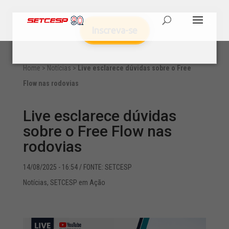
Inscreva-se
Home
>
Notícias
>
Live esclarece dúvidas sobre o Free
Flow nas rodovias
Live esclarece dúvidas
sobre o Free Flow nas
rodovias
14/08/2025 - 16:54
/ FONTE: SETCESP
Notícias
,
SETCESP em Ação