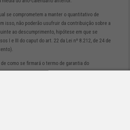
a média do ano-calendário anterior.
ual se comprometem a manter o quantitativo de
m isso, não poderão usufruir da contribuição sobre a
seguinte ao descumprimento, hipótese em que se
s I e III do caput do art. 22 da Lei nº 8.212, de 24 de
cento).
 de como se firmará o termo de garantia do
do SETCESP.