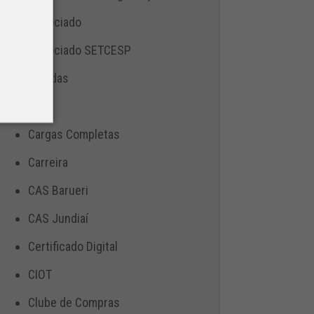
Associado
Associado SETCESP
Bebidas
Blog
Cargas Completas
Carreira
CAS Barueri
CAS Jundiaí
Certificado Digital
CIOT
Clube de Compras