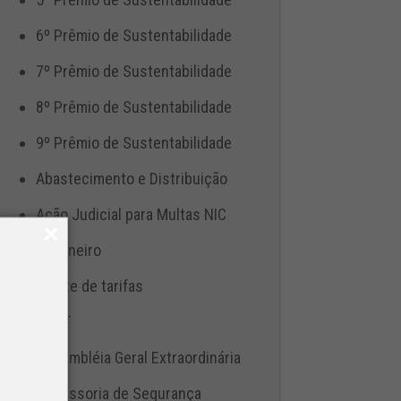
6º Prêmio de Sustentabilidade
7º Prêmio de Sustentabilidade
8º Prêmio de Sustentabilidade
9º Prêmio de Sustentabilidade
Abastecimento e Distribuição
Ação Judicial para Multas NIC
Aduaneiro
Ajuste de tarifas
ANTT
Assembléia Geral Extraordinária
Assessoria de Segurança