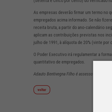
(setenta e cinco por cento) do verificado n
As empresas deverão firmar um termo no q
empregados acima informado. Se não fizere
receita bruta, a partir do ano-calendário 
aplicam as contribuições previstas nos inciso
julho de 1991, à alíquota de 20% (vinte por 
O Poder Executivo irá regulamentar a forma
quantitativo de empregados.
Adauto Bentivegna Filho é assessor jurídico 
voltar