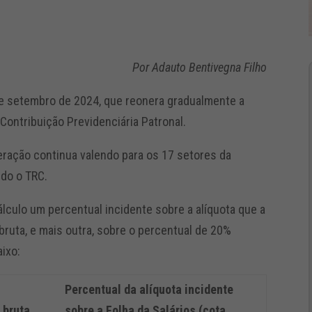
Por Adauto Bentivegna Filho
 de setembro de 2024, que reonera gradualmente a
Contribuição Previdenciária Patronal.
eração continua valendo para os 17 setores da
ndo o TRC.
álculo um percentual incidente sobre a alíquota que a
bruta, e mais outra, sobre o percentual de 20%
baixo:
Percentual da alíquota incidente
 bruta
sobre a Folha da Salários (cota