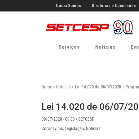
Planejamento
Clube de
Quem Somos
Diretorias e Comissões
+55 (11) 2632.1000
de Custo e
Compras
Tarifas
setcesp@setcesp.org.br
COMJOVEM SP
Comissões de
Reunião ONLINE da Comissão de Pequenas
Conexão SETC
Piso mínimo de frete ANTT - Metodologia de
Documentos Fi
Especialidades
Empresas
Cálculo na Prática
informações do
Serviços
Notícias
Eve
Conheça todo
Ver todas as publicações
Panorama do roubo de
cargas 2024 na Grande
Região Metropolitana de
Ver todas as notícias
São Paulo
Home
>
Notícias
>
Lei 14.020 de 06/07/2020 – Prog
19/05/2025
Lei 14.020 de 06/07/2
08/07/2020 - 09:03
/ SETCESP
Coronavírus
,
Legislação
,
Notícias