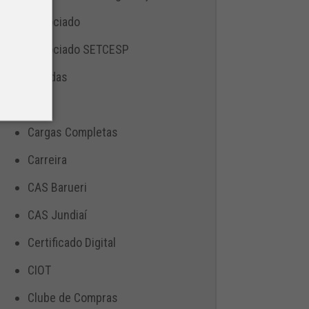
Associado
Associado SETCESP
Bebidas
Blog
Cargas Completas
Carreira
CAS Barueri
CAS Jundiaí
Certificado Digital
CIOT
Clube de Compras