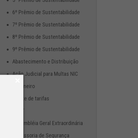
6º Prêmio de Sustentabilidade
7º Prêmio de Sustentabilidade
8º Prêmio de Sustentabilidade
9º Prêmio de Sustentabilidade
Abastecimento e Distribuição
Ação Judicial para Multas NIC
Aduaneiro
Ajuste de tarifas
ANTT
Assembléia Geral Extraordinária
Assessoria de Segurança