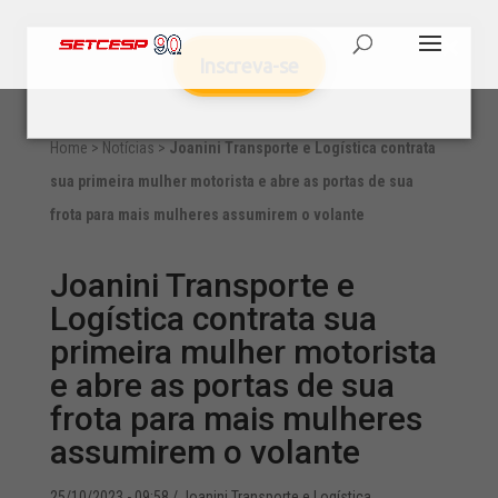
Inscreva-se
Home
>
Notícias
>
Joanini Transporte e Logística contrata
sua primeira mulher motorista e abre as portas de sua
frota para mais mulheres assumirem o volante
Joanini Transporte e
Logística contrata sua
primeira mulher motorista
e abre as portas de sua
frota para mais mulheres
assumirem o volante
25/10/2023 - 09:58
/ Joanini Transporte e Logística