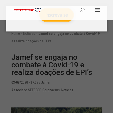
Inscreva-se
Home
>
Notícias
>
Jamef se engaja no combate à Covid-19
e realiza doações de EPI’s
Jamef se engaja no
combate à Covid-19 e
realiza doações de EPI’s
03/08/2020 - 17:52
/ Jamef
Associado SETCESP
,
Coronavírus
,
Notícias