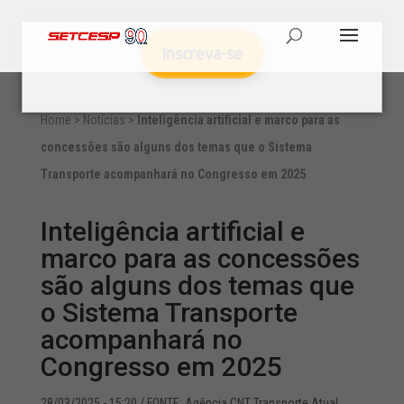
Inscreva-se
Home
>
Notícias
>
Inteligência artificial e marco para as
concessões são alguns dos temas que o Sistema
Transporte acompanhará no Congresso em 2025
Inteligência artificial e
marco para as concessões
são alguns dos temas que
o Sistema Transporte
acompanhará no
Congresso em 2025
28/03/2025 - 15:20
/ FONTE: Agência CNT Transporte Atual