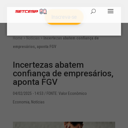
Inscreva-se
Home
>
Notícias
>
Incertezas abatem confiança de
empresários, aponta FGV
Incertezas abatem
confiança de empresários,
aponta FGV
04/02/2025 - 14:53
/ FONTE: Valor Econômico
Economia
,
Notícias