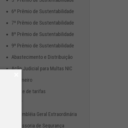
6º Prêmio de Sustentabilidade
7º Prêmio de Sustentabilidade
8º Prêmio de Sustentabilidade
9º Prêmio de Sustentabilidade
Abastecimento e Distribuição
Ação Judicial para Multas NIC
Aduaneiro
Ajuste de tarifas
ANTT
Assembléia Geral Extraordinária
Assessoria de Segurança