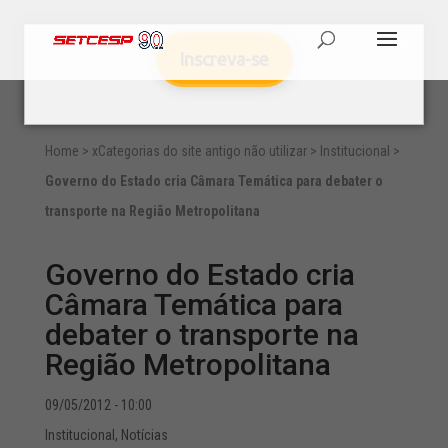
Inscreva-se
Home
>
xCategorias do site antigo não utilizar
>
Institucional
>
Governo do Estado cria Câmara Temática para debater o
transporte na Região Metropolitana
Governo do Estado cria
Câmara Temática para
debater o transporte na
Região Metropolitana
09/05/2012 - 10:00
Institucional
,
Notícias