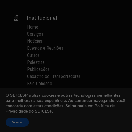
Institucional

Home
Serviços
Notícias
Eventos e Reuniões
Cursos
Palestras
Publicações
Cadastro de Transportadoras
Fale Conosco
O SETCESP utiliza cookies e outras tecnologias semelhantes
Informações
p
para melhorar a sua experiência. Ao continuar navegando, você
concorda com estas condições. Saiba mais em
Política de
Quem Somos
Privacidade
do SETCESP.
Diretorias e Comissões
Parceiros
Aceitar
Fotos