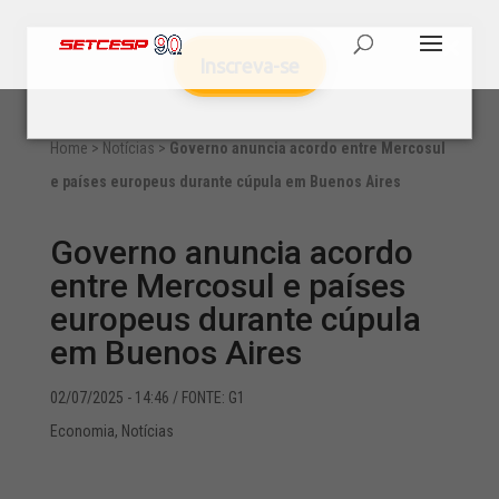
Inscreva-se
Home
>
Notícias
>
Governo anuncia acordo entre Mercosul
e países europeus durante cúpula em Buenos Aires
Governo anuncia acordo
entre Mercosul e países
europeus durante cúpula
em Buenos Aires
02/07/2025 - 14:46
/ FONTE: G1
Economia
,
Notícias