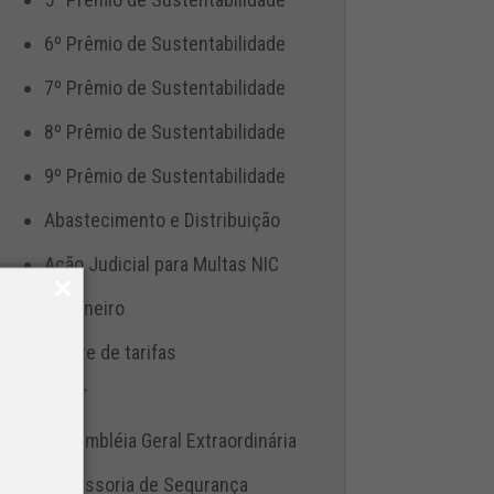
6º Prêmio de Sustentabilidade
7º Prêmio de Sustentabilidade
8º Prêmio de Sustentabilidade
9º Prêmio de Sustentabilidade
Abastecimento e Distribuição
Ação Judicial para Multas NIC
Aduaneiro
Ajuste de tarifas
ANTT
Assembléia Geral Extraordinária
Assessoria de Segurança