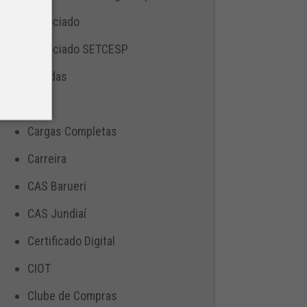
Associado
Associado SETCESP
Bebidas
Blog
Cargas Completas
Carreira
CAS Barueri
CAS Jundiaí
Certificado Digital
CIOT
Clube de Compras