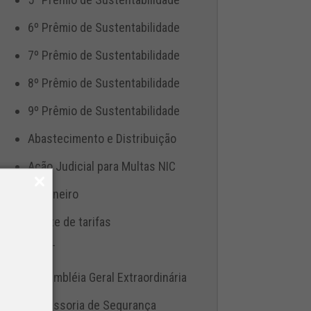
6º Prêmio de Sustentabilidade
7º Prêmio de Sustentabilidade
8º Prêmio de Sustentabilidade
9º Prêmio de Sustentabilidade
Abastecimento e Distribuição
Ação Judicial para Multas NIC
Aduaneiro
Ajuste de tarifas
ANTT
Assembléia Geral Extraordinária
Assessoria de Segurança