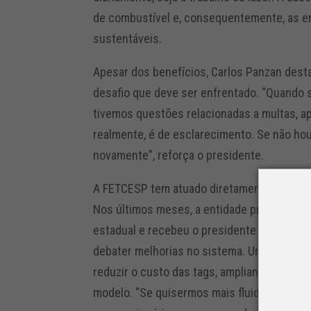
de combustível e, consequentemente, as e
sustentáveis.
Apesar dos benefícios, Carlos Panzan desta
desafio que deve ser enfrentado. “Quando s
tivemos questões relacionadas a multas, 
realmente, é de esclarecimento. Se não ho
novamente”, reforça o presidente.
A FETCESP tem atuado diretamente para apr
Nos últimos meses, a entidade promoveu e
estadual e recebeu o presidente da Agênci
debater melhorias no sistema. Um dos pon
reduzir o custo das tags, ampliando a adesã
modelo. “Se quisermos mais fluidez e meno