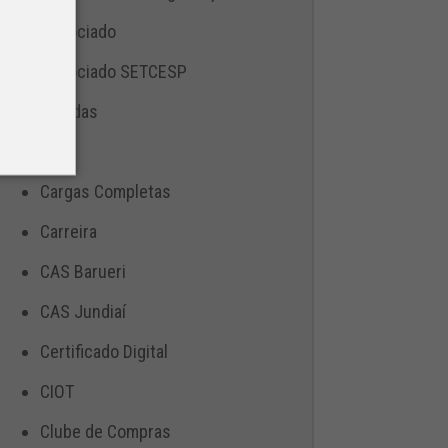
Associado
Associado SETCESP
Bebidas
Blog
Cargas Completas
Carreira
CAS Barueri
CAS Jundiaí
Certificado Digital
CIOT
Clube de Compras