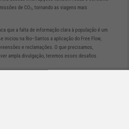
missões de CO₂, tornando as viagens mais
ca que a falta de informação clara à população é um
e iniciou na Rio–Santos a aplicação do Free Flow,
apreensões e reclamações. O que precisamos,
uver ampla divulgação, teremos esses desafios
imorar a implantação da tecnologia em São Paulo.
ventos com especialistas, reuniu-se com o governo
a Nacional de Transportes Terrestres (ANTT) para
tos defendidos pela Federação é a necessidade de
o dos usuários e garantindo maior eficiência ao
s problemas, é fundamental que o Estado,