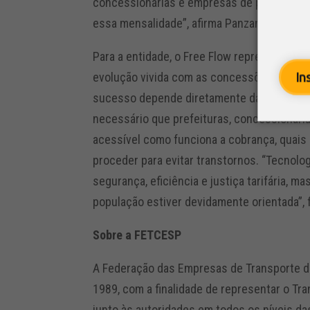
concessionárias e empresas de pagamento e
essa mensalidade”, afirma Panzan.
Para a entidade, o Free Flow representa um
evolução vivida com as concessões rodoviá
In
sucesso depende diretamente da comunica
necessário que prefeituras, concessionári
acessível como funciona a cobrança, quais
proceder para evitar transtornos. “Tecnolo
segurança, eficiência e justiça tarifária, 
população estiver devidamente orientada”, f
Sobre a FETCESP
A Federação das Empresas de Transporte d
1989, com a finalidade de representar o Tr
junto às autoridades em todos os níveis das