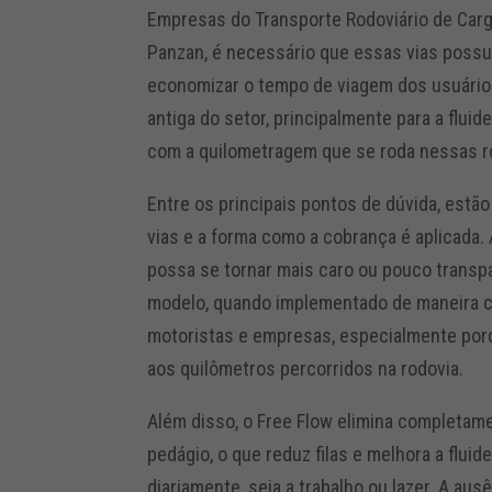
Empresas do Transporte Rodoviário de Carg
Panzan, é necessário que essas vias poss
economizar o tempo de viagem dos usuário
antiga do setor, principalmente para a flui
com a quilometragem que se roda nessas r
Entre os principais pontos de dúvida, estão
vias e a forma como a cobrança é aplicada
possa se tornar mais caro ou pouco transpa
modelo, quando implementado de maneira co
motoristas e empresas, especialmente porq
aos quilômetros percorridos na rodovia.
Além disso, o Free Flow elimina completam
pedágio, o que reduz filas e melhora a fluid
diariamente, seja a trabalho ou lazer. A 