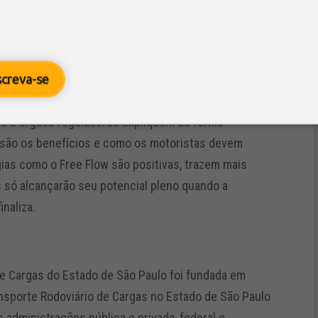
letrônico discutam, juntos, formas de baratear
a modernização natural e necessária, semelhante à
rias no estado nos últimos anos. Entretanto, seu
screva-se
ção com a sociedade. Segundo Panzan, é
as e órgãos reguladores expliquem de forma
 são os benefícios e como os motoristas devem
gias como o Free Flow são positivas, trazem mais
mas só alcançarão seu potencial pleno quando a
inaliza.
e Cargas do Estado de São Paulo foi fundada em
ansporte Rodoviário de Cargas no Estado de São Paulo
 administrações pública e privada, federal e