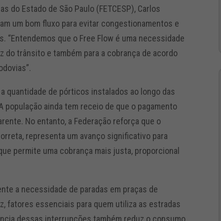
as do Estado de São Paulo (FETCESP), Carlos
uam um bom fluxo para evitar congestionamentos e
s. “Entendemos que o Free Flow é uma necessidade
dez do trânsito e também para a cobrança de acordo
odovias”.
 a quantidade de pórticos instalados ao longo das
. A população ainda tem receio de que o pagamento
rente. No entanto, a Federação reforça que o
rreta, representa um avanço significativo para
ue permite uma cobrança mais justa, proporcional
ente a necessidade de paradas em praças de
ez, fatores essenciais para quem utiliza as estradas
ausência dessas interrupções também reduz o consumo