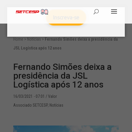
Inscreva-se
Home
>
Notícias
>
Fernando Simões deixa a presidência da
JSL Logística após 12 anos
Fernando Simões deixa a
presidência da JSL
Logística após 12 anos
16/03/2021 - 07:01
/ Valor
Associado SETCESP
,
Notícias