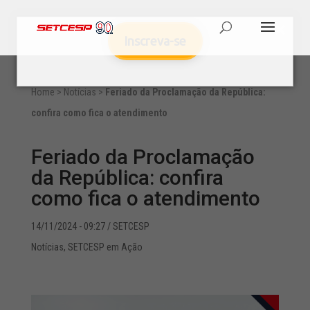
Inscreva-se
Home
>
Notícias
>
Feriado da Proclamação da República:
confira como fica o atendimento
Feriado da Proclamação
da República: confira
como fica o atendimento
14/11/2024 - 09:27
/ SETCESP
Notícias
,
SETCESP em Ação