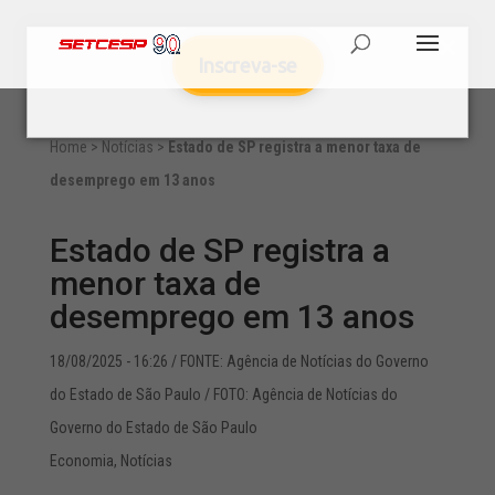
Inscreva-se
Home
>
Notícias
>
Estado de SP registra a menor taxa de
desemprego em 13 anos
Estado de SP registra a
menor taxa de
desemprego em 13 anos
18/08/2025 - 16:26
/ FONTE: Agência de Notícias do Governo
do Estado de São Paulo / FOTO: Agência de Notícias do
Governo do Estado de São Paulo
Economia
,
Notícias