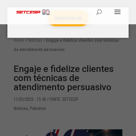
Inscreva-se
Home
>
Notícias
>
Engaje e fidelize clientes com técnicas
de atendimento persuasivo
Engaje e fidelize clientes
com técnicas de
atendimento persuasivo
11/02/2025 - 15:45
/ FONTE: SETCESP
Notícias
,
Palestras